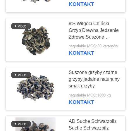
KONTAKT
KONTROLA
JAKOŚCI
8% Wilgoci Chiński
155
Grzyb Drewna Jedzenie
Okruchy pieczywa
Zdrowe Suszone
SKONTAKTUJ
Czarne
pełnoziarnistego
negotiable MOQ:50 kartonów
SIĘ
KONTAKT
Z
Panko
NAMI
Suszone grzyby czarne
grzyby jadalne naturalny
AKTUALNOŚCI
smak grzyby
102
negotiable MOQ:1000 kg
Pieczony Wodorost
KONTAKT
SPRAWY
Nori
AD Suche Schwarzpilz
POPROŚ
Suche Schwarzpilz