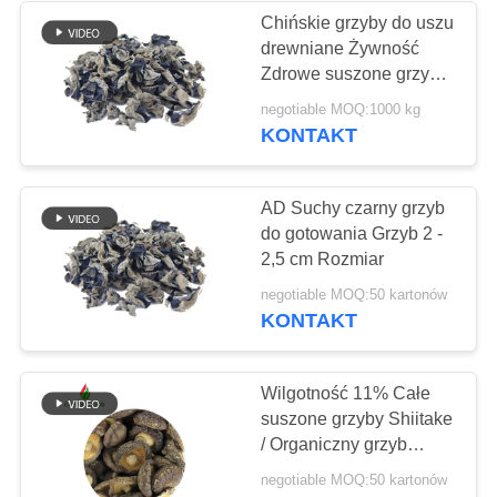
Chińskie grzyby do uszu
drewniane Żywność
24
Zdrowe suszone grzyby
Suszone Płatki
czarne
negotiable MOQ:1000 kg
KONTAKT
Bonito
AD Suchy czarny grzyb
do gotowania Grzyb 2 -
2,5 cm Rozmiar
48
negotiable MOQ:50 kartonów
KONTAKT
Suszone grzyby
Shiitake
Wilgotność 11% Całe
suszone grzyby Shiitake
/ Organiczny grzyb
Shiitake w całości
negotiable MOQ:50 kartonów