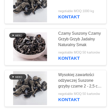
O
WYCENĘ
negotiable MOQ:1000 kg
KONTAKT
150
MAPA
Czysty proszek
WITRYNY
Czarny Suszony Czarny
Wasabi
Grzyb Grzyb Jadalny
Naturalny Smak
POLITYKA
negotiable MOQ:50 kartonów
PRYWATNOŚCI
KONTAKT
58
Wysokiej zawartości
Suszone Frytki
odżywczej Suszone
grzyby czarne 2 - 2,5 cm
Marchewkowe
Zdrowa żywność
negotiable MOQ:50 kartonów
Suszone grzyby
KONTAKT