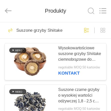
MARK
FOODS
TRADING
Produkty
CO.,LTD..
All
Rights
Reserved.
STRONA
205
Suszone grzyby Shiitake
GŁÓWNA
Bułka tarta
Wysokowartościowe
PRODUKTY
suszone grzyby Shiitake
ciemnobrązowe do
O
gotowania
negotiable MOQ:50 kartonów
NAS
KONTAKT
171
Okruchy chleba
WYCIECZKA
Suszone czarne grzyby
o wysokiej wartości
PO
japońskiego
odżywczej 1,8 - 2,5 cm
FABRYCE
do gotowania
negotiable MOQ:50 kartonów