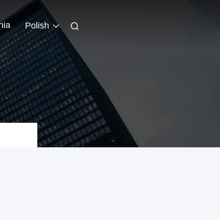
nia
Polish