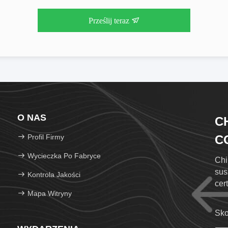
Prześlij teraz
O NAS
C
Profil Firmy
CO
Wycieczka Po Fabryce
Chi
sus
Kontrola Jakości
cer
Mapa Witryny
Sko