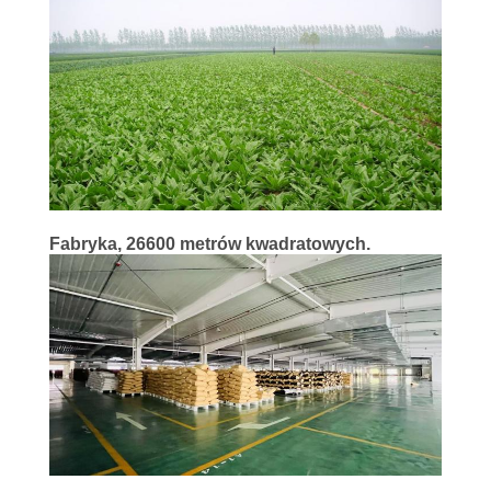
KONTROLA
JAKOŚCI
SKONTAKTUJ
SIĘ
Z
Fabryka, 26600 metrów kwadratowych.
NAMI
AKTUALNOŚCI
SPRAWY
POPROŚ