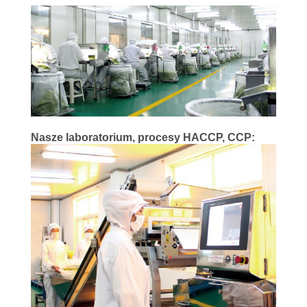
O
WYCENĘ
MAPA
WITRYNY
POLITYKA
Nasze laboratorium, procesy HACCP, CCP:
PRYWATNOŚCI