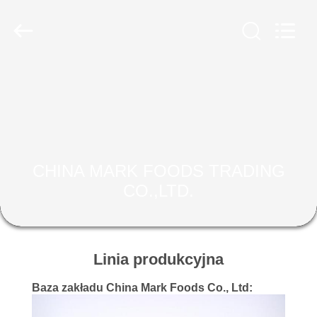
MARK
FOODS
TRADING
CO.,LTD..
All
Rights
Reserved.
STRONA
GŁÓWNA
PRODUKTY
CHINA MARK FOODS TRADING
O
CO.,LTD.
NAS
WYCIECZKA
Linia produkcyjna
PO
Baza zakładu China Mark Foods Co., Ltd:
FABRYCE