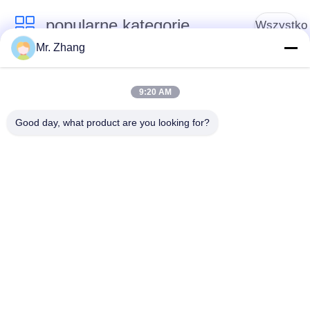
popularne kategorie
Wszystko
Mr. Zhang
Okruchy chleba
Bułka tarta
japońskiego
9:20 AM
Good day, what product are you looking for?
Okruchy pieczywa
Pieczony Wodorost
pełnoziarnistego
Nori
Panko
Czysty proszek
Suszone Frytki
Wasabi
Marchewkowe
Suszone Płatki
Suszone grzyby
Bonito
Shiitake