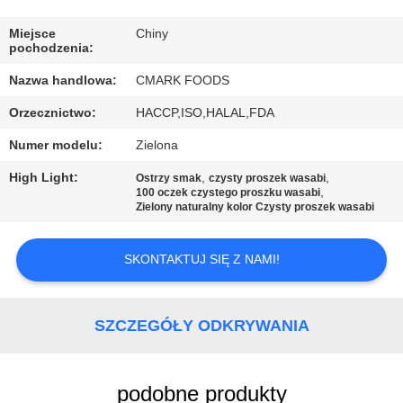
KONTROLA
Miejsce
Chiny
pochodzenia:
JAKOŚCI
Nazwa handlowa:
CMARK FOODS
Orzecznictwo:
HACCP,ISO,HALAL,FDA
SKONTAKTUJ
Numer modelu:
Zielona
SIĘ
Z
High Light:
,
,
Ostrzy smak
czysty proszek wasabi
,
100 oczek czystego proszku wasabi
NAMI
Zielony naturalny kolor Czysty proszek wasabi
SKONTAKTUJ SIĘ Z NAMI!
AKTUALNOŚCI
SPRAWY
SZCZEGÓŁY ODKRYWANIA
POPROŚ
podobne produkty