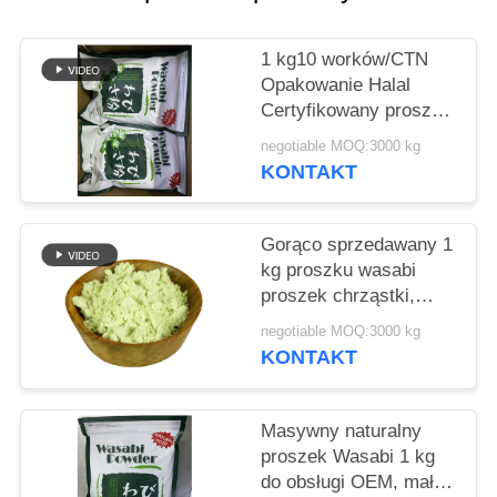
O
WYCENĘ
1 kg10 worków/CTN
Opakowanie Halal
MAPA
Certyfikowany proszek
Wasabi do żeglugi
WITRYNY
negotiable MOQ:3000 kg
morskiej
KONTAKT
POLITYKA
Gorąco sprzedawany 1
PRYWATNOŚCI
kg proszku wasabi
proszek chrząstki,
konkurencyjna cena
negotiable MOQ:3000 kg
KONTAKT
Masywny naturalny
proszek Wasabi 1 kg
do obsługi OEM, małe