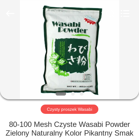
MARK
FOODS
TRADING
CO.,LTD..
All
Rights
Reserved.
STRONA
GŁÓWNA
PRODUKTY
O
NAS
WYCIECZKA
Czysty proszek Wasabi
PO
80-100 Mesh Czyste Wasabi Powder
FABRYCE
Zielony Naturalny Kolor Pikantny Smak