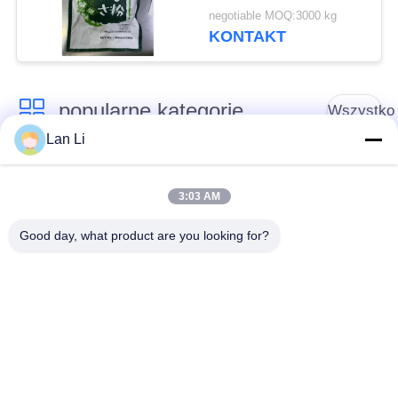
zamówienie
negotiable MOQ:3000 kg
dopuszczalne
KONTAKT
popularne kategorie
Wszystko
Lan Li
Okruchy chleba
Bułka tarta
japońskiego
3:03 AM
Good day, what product are you looking for?
Okruchy pieczywa
Pieczony Wodorost
pełnoziarnistego
Nori
Panko
Czysty proszek
Suszone Frytki
Wasabi
Marchewkowe