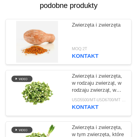
O
podobne produkty
WYCENĘ
Zwierzęta i zwierzęta
MAPA
WITRYNY
MOQ:2T
KONTAKT
POLITYKA
PRYWATNOŚCI
Zwierzęta i zwierzęta,
w rodzaju zwierząt, w
rodzaju zwierząt, w
rodzaju zwierząt, w
USD5500/MT-USD6700/MT MOQ:2m
rodzaju zwierząt
KONTAKT
Zwierzęta i zwierzęta,
w tym zwierzęta, które