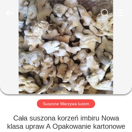
MARK
FOODS
TRADING
CO.,LTD..
All
Rights
Reserved.
STRONA
GŁÓWNA
PRODUKTY
O
NAS
WYCIECZKA
Suszone Warzywa luzem
PO
Cała suszona korzeń imbiru Nowa
FABRYCE
klasa upraw A Opakowanie kartonowe