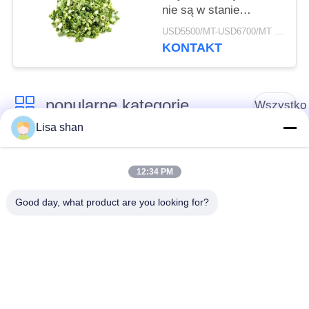
nie są w stanie
wychować się w
USD5500/MT-USD6700/MT MOQ:2m
warunkach
KONTAKT
naturalnych.
popularne kategorie
Wszystko
Lisa shan
Okruchy chleba
Bułka tarta
japońskiego
12:34 PM
Good day, what product are you looking for?
Okruchy pieczywa
Pieczony Wodorost
pełnoziarnistego
Nori
Panko
Czysty proszek
Suszone Frytki
Wasabi
Marchewkowe