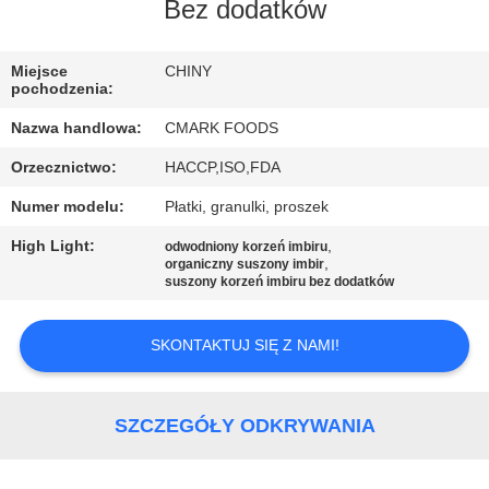
Bez dodatków
KONTROLA
Miejsce
CHINY
JAKOŚCI
pochodzenia:
Nazwa handlowa:
CMARK FOODS
SKONTAKTUJ
Orzecznictwo:
HACCP,ISO,FDA
SIĘ
Numer modelu:
Płatki, granulki, proszek
Z
High Light:
,
odwodniony korzeń imbiru
NAMI
,
organiczny suszony imbir
suszony korzeń imbiru bez dodatków
AKTUALNOŚCI
SKONTAKTUJ SIĘ Z NAMI!
SPRAWY
SZCZEGÓŁY ODKRYWANIA
POPROŚ