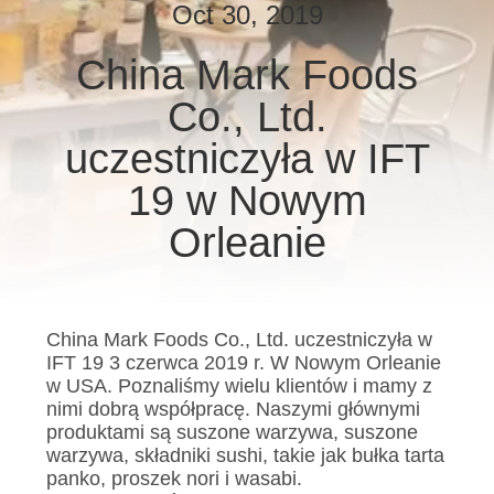
Oct 30, 2019
KONTROLA
China Mark Foods
JAKOŚCI
Co., Ltd.
SKONTAKTUJ
uczestniczyła w IFT
SIĘ
19 w Nowym
Z
Orleanie
NAMI
AKTUALNOŚCI
China Mark Foods Co., Ltd. uczestniczyła w
IFT 19 3 czerwca 2019 r. W Nowym Orleanie
w USA. Poznaliśmy wielu klientów i mamy z
SPRAWY
nimi dobrą współpracę. Naszymi głównymi
produktami są suszone warzywa, suszone
warzywa, składniki sushi, takie jak bułka tarta
POPROŚ
panko, proszek nori i wasabi.