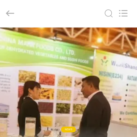
MARK
FOODS
TRADING
CO.,LTD..
All
Rights
Reserved.
STRONA
GŁÓWNA
PRODUKTY
O
NAS
WYCIECZKA
PO
FABRYCE
NEWS