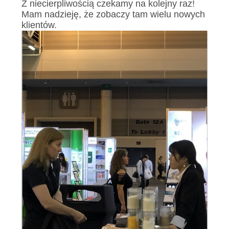
O
Z niecierpliwością czekamy na kolejny raz!
Mam nadzieję, że zobaczy tam wielu nowych
WYCENĘ
klientów.
MAPA
WITRYNY
POLITYKA
PRYWATNOŚCI