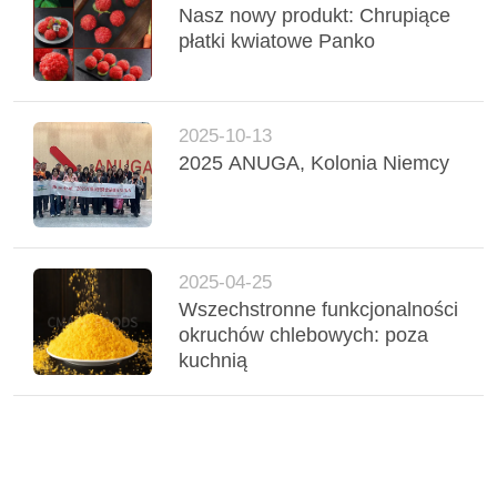
O
Nasz nowy produkt: Chrupiące
WYCENĘ
płatki kwiatowe Panko
MAPA
2025-10-13
WITRYNY
2025 ANUGA, Kolonia Niemcy
POLITYKA
PRYWATNOŚCI
2025-04-25
Wszechstronne funkcjonalności
okruchów chlebowych: poza
kuchnią