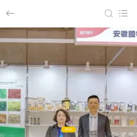
MARK
FOODS
TRADING
CO.,LTD..
All
Rights
Reserved.
STRONA
GŁÓWNA
PRODUKTY
O
NAS
WYCIECZKA
PO
FABRYCE
NEWS