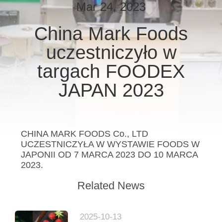
Mar 24, 2023
KONTROLA
China Mark Foods
JAKOŚCI
uczestniczyło w
SKONTAKTUJ
targach FOODEX
SIĘ
JAPAN 2023
Z
NAMI
CHINA MARK FOODS Co., LTD
UCZESTNICZYŁA W WYSTAWIE FOODS W
AKTUALNOŚCI
JAPONII OD 7 MARCA 2023 DO 10 MARCA
2023.
SPRAWY
Related News
POPROŚ
2025-10-13