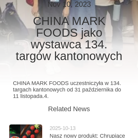
Nov 10, 2023
KONTROLA
CHINA MARK
JAKOŚCI
FOODS jako
SKONTAKTUJ
wystawca 134.
SIĘ
targów kantonowych
Z
NAMI
CHINA MARK FOODS uczestniczyła w 134.
targach kantonowych od 31 października do
AKTUALNOŚCI
11 listopada.4.
Related News
SPRAWY
2025-10-13
POPROŚ
Nasz nowy produkt: Chrupiące