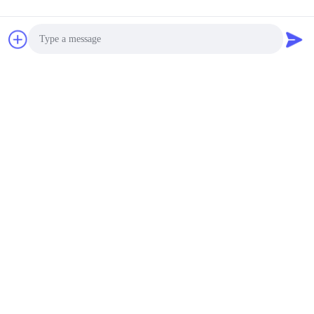
Photo
Video Call
Audio Call
Top