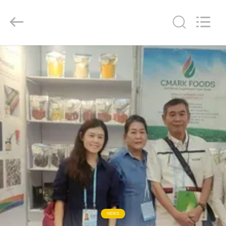
MARK
FOODS
TRADING
CO.,LTD..
All
Rights
Reserved.
STRONA
GŁÓWNA
PRODUKTY
O
NAS
WYCIECZKA
PO
FABRYCE
NEWS