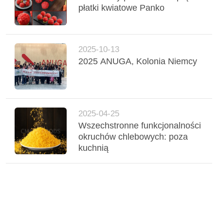
O
płatki kwiatowe Panko
WYCENĘ
MAPA
2025-10-13
2025 ANUGA, Kolonia Niemcy
WITRYNY
POLITYKA
PRYWATNOŚCI
2025-04-25
Wszechstronne funkcjonalności
okruchów chlebowych: poza
kuchnią